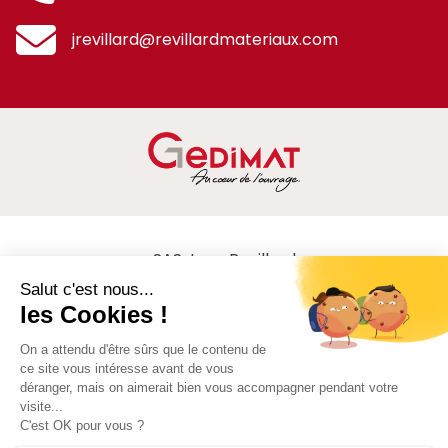
jrevillard@revillardmateriaux.com
SAS Jean Revillard
Nos produits
Nos catalogues
Bonnes affaires
Contact