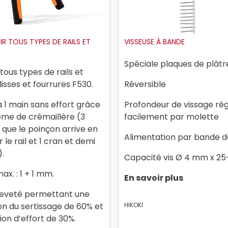
IR TOUS TYPES DE RAILS ET
VISSEUSE À BANDE
Spéciale plaques de plâtr
 tous types de rails et
isses et fourrures F530.
Réversible
 à 1 main sans effort grâce
Profondeur de vissage ré
ème de crémaillère (3
facilement par molette
 que le poinçon arrive en
Alimentation par bande de
 le rail et 1 cran et demi
).
Capacité vis Ø 4 mm x 2
x. : 1 + 1 mm.
En savoir plus
reveté permettant une
on du sertissage de 60% et
HIKOKI
ion d’effort de 30%.
Prix :