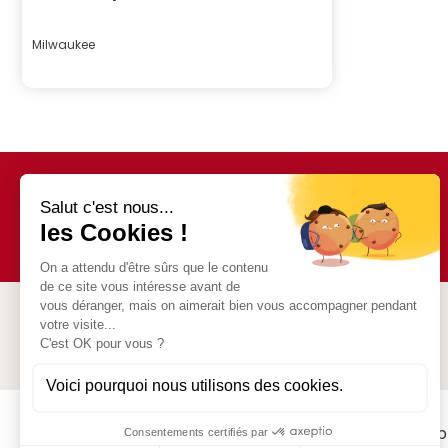
Milwaukee
Prix :
511 Route des Dronières
74350 Cruseilles
SAS Jean Revillard
Nos p