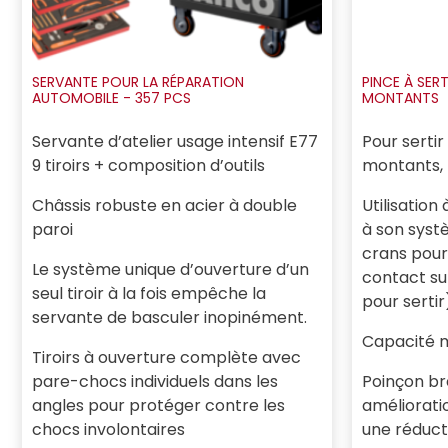
SERVANTE POUR LA RÉPARATION
PINCE À SERT
AUTOMOBILE - 357 PCS
MONTANTS
Servante d’atelier usage intensif E77
Pour sertir
9 tiroirs + composition d’outils
montants, l
Châssis robuste en acier à double
Utilisation
paroi
à son syst
crans pour
Le système unique d’ouverture d’un
contact sur
seul tiroir à la fois empêche la
pour sertir
servante de basculer inopinément.
Capacité ma
Tiroirs à ouverture complète avec
pare-chocs individuels dans les
Poinçon b
angles pour protéger contre les
améliorati
chocs involontaires
une réduct