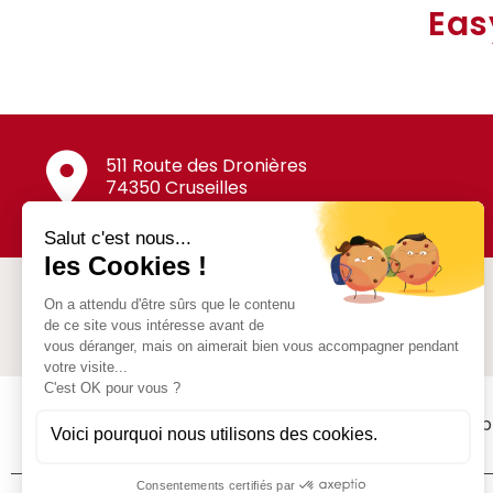
Eas
511 Route des Dronières
74350 Cruseilles
SAS Jean Revillard
Nos p