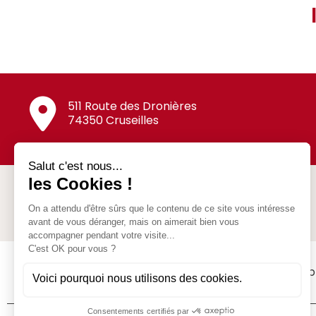
511 Route des Dronières
74350 Cruseilles
SAS Jean Revillard
Nos p