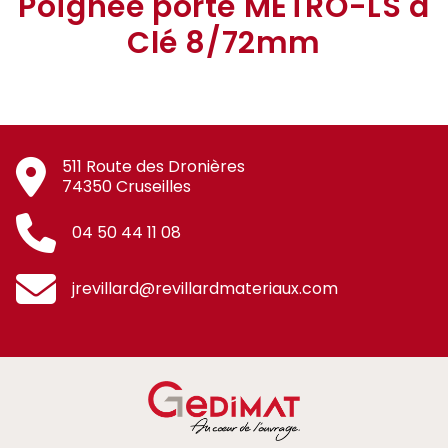
Poignée porte METRO-LS à
Clé 8/72mm
511 Route des Dronières
74350 Cruseilles
04 50 44 11 08
jrevillard@revillardmateriaux.com